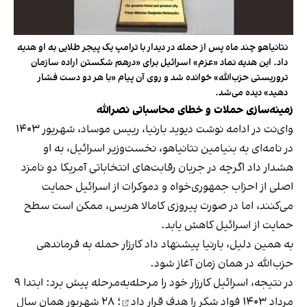
نتانیاهو چند ماه پس از حمله در دیدار با ترامپ یک پیجر طلایی به او هدیه
داد. این هدیه نماد «عزم» اسرائیل برای «درهم شکستن اراده سازمان
تروریستی حزب‌الله» خوانده شد و روی آن پیام «با هر دو دست فشار
دهید» دیده می‌شد.
زمینه‌سازی حملات و خطای محاسباتی نصرالله
وای‌‌نت در ادامه نوشت دیوید بارنیا، رییس موساد، شهریور ۱۴۰۳
در نامه‌ای به بنیامین نتانیاهو، نخست‌وزیر اسرائیل، به او
هشدار داد اگرچه در جریان رقابت‌های انتخاباتی آمریکا دو نامزد
اصلی از احزاب جمهوری‌خواه و دموکرات از اسرائیل حمایت
می‌کنند، اما در صورت پیروزی کامالا هریس، ممکن است سطح
حمایت از اسرائیل کاهش یابد.
به همین دلیل، بارنیا پیشنهاد داد کارزار حمله به فرماندهی
حزب‌الله در همان زمان آغاز شود.
در نتیجه، اسرائیل کارزار خود را مرحله‌به‌مرحله پیش برد: ابتدا ۹
مرداد ۱۴۰۳ فواد شکر را
هدف قرار داد
؛ ۲۸ شهریور همان سال