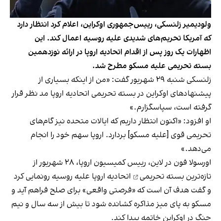
ولودیمیر زلنسکی، رییس‌جمهوری اوکراین، اعلام کرد انتظار دارد
که آمریکا تحریم‌های شدیدی علیه روسیه اعمال کند. این
اظهارات یک روز پس از اقدام اتحادیه اروپا در ارائه نوزدهمین
بسته تحریمی علیه مسکو مطرح شد.
زلنسکی شنبه ۲۹ شهریور گفت: «من از اینکه بسیاری از
پیشنهادهای اوکراین در بسته‌ تحریمی اتحادیه اروپا مد نظر قرار
گرفته است، سپاسگزارم.»
او افزود: «اکنون انتظار داریم که ایالات متحده نیز گام‌های
تحریمی قوی [علیه مسکو] بردارد. اروپا سهم خود را انجام
می‌دهد.»
اورسولا فون‌ در لاین، رییس کمیسیون اروپا، ۲۸ شهریور از
تازه‌ترین
بسته تحریمی
اتحادیه اروپا علیه روسیه رونمایی کرد
و گفت هدف آن است که «فرصتی واقعی» برای صلح فراهم آید و
مسکو به پای میز مذاکره کشانده شود تا بیش از سه سال و نیم
جنگ در اوکراین خاتمه پیدا کند.