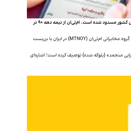
میلیاردها دلار دارایی شرکت ام‌تی‌ان آفریقای جنوبی، بنیانگذار ایرانسل در ایران، به‌دلیل تحریم‌های سختگیرانه ایالات متحده، در این کشور مسدود شده است. ام‌تی‌ان از نیمه دهه ۹۰ در
وب‌سایت گورو فوکس (GruruFocus) که به تحلیل وضعیت شرکت‌های بزرگ شهرت دارد، جمعه ۱۴ شهریور در یادداشتی خبر داد گروه مخابراتی ام‌تی‌ان (MTNOY) در ایران با بن‌بست
دارایی منجمد» (بلوکه شده) توصیف کرده است؛ اشاره‌ای