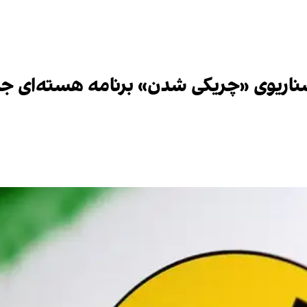
 سناریوی «چریکی شدن» برنامه هسته‌ای ج