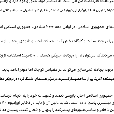
ر گفت: «برداشت من این است که بیشتر مواد هنوز وجود دارد و آژانس 
 ایران ۴۰۰ کیلوگرم اورانیوم غنی‌شده در اختیار دارد اما برای بمب اتم کافی نیست
پس از افشای «پروژه آماد»، برنامه ساخت سلاح‌های هسته‌ای جمه
ر چند سایت و کارگاه پخش کند. حملات اخیر و نابودی بخشی از مراکز،
کند که می‌توان آن را «برنامه چریکی هسته‌ای» نامید؛ استفاده از زن
رود، برنامه غنی‌سازی می‌تواند در مقیاس کوچک اما موثر ادامه یابد.
دیشکده آمریکایی از ساخت‌وساز گسترده در مرکز هسته‌ای «کلنگ گزلا» در نزدیکی نطن
لادی جمهوری اسلامی اجازه بازرسی ندهد و تعهدات خود را به انجام نرسا
ست. شاید دلیل آن را باید در ذخایر اورانیوم ۶۰ درصد و استراتژی جدید هسته‌ای حکومت دانست.
وژهای پیشرفته را پنهان و فعال کنند، رسیدن به غنای ۹۰ درصدی چندان دور از دسترس نخواهد