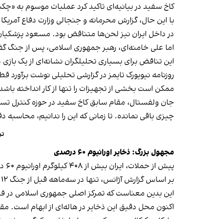
کاخ سفید در بیانیه‌ای تاکید کرد عملیات موسوم به «چک
با این حال، گزارش محرمانه و جنجالی وزارت دفاع آمریکا 
در داخل ایران نیز لحن‌ها متناقض بود. مسعود پزشکیان،
اما علی خامنه‌ای، رهبر جمهوری اسلامی، پس از جنگ گ
این تناقض برای بسیاری تحلیلگران نشانه‌ای از یک بازی د
روزنامه نیویورک تایمز در گزارشی تحلیلی نوشت برآورد قطع
ممکن است بخشی از تجهیزات را تنها از کار انداخته باشد
جان ولفستال، مقام سابق کاخ سفید در حوزه کنترل تسلیحا
چیزی باقی نمانده. تا زمانی که این را ندانیم، محاسبه
تر
مجهول بزرگ: ذخایر اورانیوم ۶۰ درصدی
پیش از حملات، ایران بیش از ۴۰۸ کیلوگرم اورانیوم ۶۰ درصدی داشت؛ حجمی که اگر به ۹۰ درصد ارتقا یابد، برای دست‌کم ساخت ۱۰ بمب اتمی کافی است.
بر اساس گزارش آژانس، تنها در سه‌ماهه قبل از جنگ ۱۲ روزه، سایت فردو ۱۶۶ کیلوگرم ۶۰ درصد تولید کرده بود، در حالی‌ که سایت اتمی نطنز تنها ۱۹ کیلوگرم تولید داشت.
این بدین معناست که تمرکز اصلی جمهوری اسلامی در فردو بود، جایی که سانتریفیوژه
اکنون محل دقیق این ذخایر در هاله‌ای از ابهام است. م