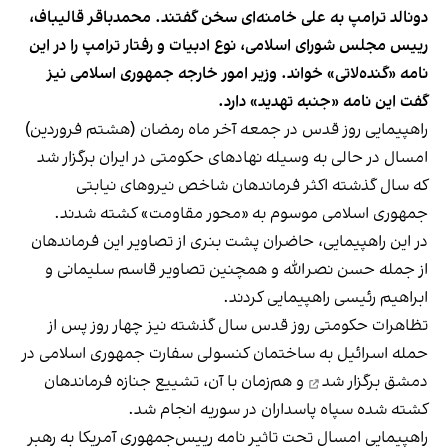
دونالد ترامپ به علی خامنه‌ای سخن گفتند. محمد‌باقر قالیباف،
رییس مجلس شورای اسلامی، نوع ادبیات و رفتار ترامپ را در این
نامه «گنده‌‌لاتی» خواند. وزیر امور خارجه جمهوری اسلامی نیز
گفت این نامه «جنبه تهدید» دارد.
راهپیمایی روز قدس در جمعه آخر ماه رمضان (هشتم فروردین)
امسال در حالی به وسیله نهادهای حکومتی در ایران برگزار شد
که سال گذشته اکثر فرماندهان شاخص نیروهای نیابتی
جمهوری اسلامی موسوم به «محور مقاومت» کشته شدند.
در این راهپیمایی، حاضران پشت بنری از تصاویر این فرماندهان
از جمله حسن نصرالله و همچنین تصاویر قاسم سلیمانی و
ابراهیم رئیسی راهپیمایی کردند.
تظاهرات حکومتی روز قدس سال گذشته نیز چهار روز پس از
حمله اسرائیل به ساختمان کنسولی سفارت جمهوری اسلامی در
دمشق
برگزار شد
و هم‌زمان با آن، تشییع‌ جنازه فرماندهان
کشته شده سپاه پاسداران در سوریه انجام شد.
راهپیمایی امسال تحت تاثیر نامه رییس‌جمهوری آمریکا به رهبر