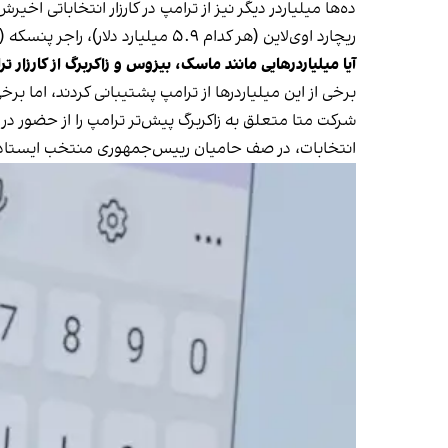
ریچارد اوی‌لاین (هر کدام ۵.۹ میلیارد دلار)، راجر پنسکه (۶.۴ میلیارد دلار) و تیموتی ملون (با ثروت خانوادگی ۱۴.۱ میلیارد دلار).
آیا میلیاردرهایی مانند ماسک، بیزوس و زاکربرگ از کارزار ت
برخی از این میلیاردرها از ترامپ پشتیبانی کردند، اما بر
شرکت متا متعلق به زاکربرگ پیش‌تر ترامپ را از حضور در ا
انتخابات، در صف حامیان رییس‌جمهوری منتخب ایستاد