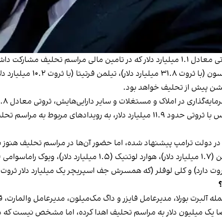
ر این رویداد حضور یابد.
زاکربرگ در کنار حامیان میلیارد
 جشن پیش از تحلیف خواهد بود.
 املاک و مستغلات و سایر دارایی‌هایش، ثروتی معادل ۶.۸ میلیارد دلار دارد.
به گزارش بلومبرگ، برایان آرمسترانگ، مدیرعامل کوین‌بیس با ثروتی حدود ۱۱.۹ میل
؟
مله آلبرت بورلا، مدیرعامل فایزر و داگ مک‌میلون، مدیرعامل والمارت،