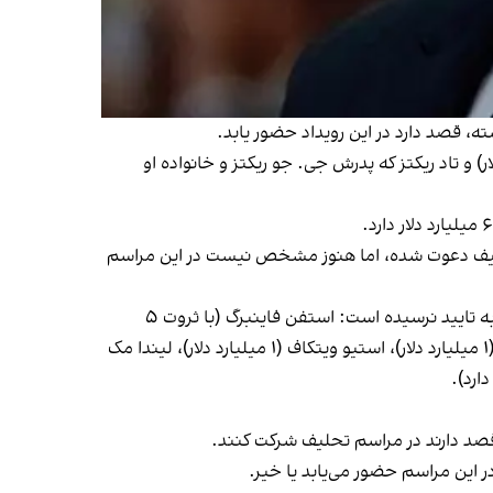
ر ترامپ، شامل میریام ادلسون (با ثروت ۳۱.۸ میلیارد دلار)، تیلمن فرتیتا (با ثروت ۱۰.۲ میلیارد دلار) و تاد ریکتز که پدرش جی. جو ریکتز و خانواده او
یارد دلار، به رویدادهای مربوط به مراسم تحلیف دعوت شده، اما هنوز مشخص نیست در این مراسم
به چندین میلیاردر دیگر و همسرانشان نقش‌های مهمی در دولت ترامپ پیشنهاد شده، اما حضور آن‌ها در مراسم تحلیف هنوز به تایید نرسیده است: استفن فاینبرگ (با ثروت ۵
میلیارد دلار)، وارن استفنز (۳.۳ میلیارد دلار)، جرد ایزاکمن (۱.۷ میلیارد دلار)، هوارد لوتنیک (۱.۵ میلیارد دلار)، ویوک راماسوامی (۱ میلیارد دلار)، استیو ویتکاف (۱ میلیارد دلار)، لیندا مک
 قصد دارند در مراسم تحلیف شرکت کنند.