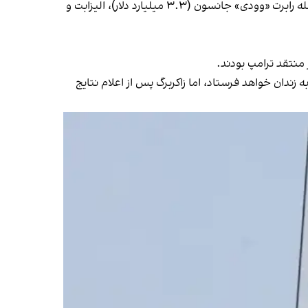
ده‌ها میلیاردر دیگر نیز از ترامپ در کارزار انتخاباتی اخیرش حمایت کردند که حضورشان در مراسم تحلیف تایید نشده است، از جمله رابرت «وودی» جانسون (۳.۳ میلیارد دلار)، الیزابت و
ر منتقد ترامپ بودند.
ه زندان خواهد فرستاد، اما زاکربرگ پس از اعلام نتایج