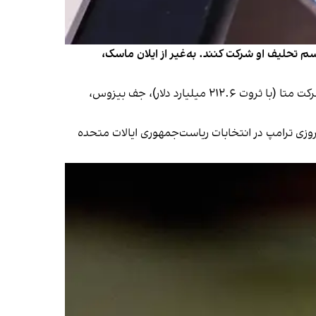
سم تحلیف او شرکت کنند. به‌غیر از ایلان ماسک،
به گزارش نشریه فوربز، سه نفر از ثروتمندترین افراد جهان قرار است در مراسم تحلیف ترامپ شرکت کنند: مارک زاکربرگ، مالک شرکت متا (با ثروت ۲۱۲.۶ میلیارد دلار)، جف بیزوس،
د ترامپ به شمار می‌رود؛ مدیر عامل تسلا بیش از ۲۵۰ میلیون دلار برای پیروزی ترامپ در انتخابات ریاست‌جمهوری ایالات متحده