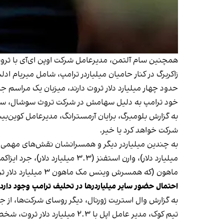
همچنین سام آلتمن، مدیرعامل شرکت اوپن ای‌آی با ثروتی معادل ۱.۱ میلیارد دلار که در تامین مالی مراسم تحلیف مشارکت داشته، قصد دارد د
حدود چهار میلیارد دلار ثروت دارند، میزبان یک مراسم
خود ترامپ به دلیل سهامش در شرکت تروث سوشال، سرمایه‌گذاری در
شرکت خواهد کرد یا خیر.
ماهون (که همسرش وینس مک ماهون ۳ میلیارد دلار ثروت دارد) و کلی لوفلر (که همسرش جف اسپریچر یک میلیارد دلار ثروت دارد).
احتمال حضور سایر میلیاردرها در تحلیف ترامپ وجود دارد
به گزارش وال استریت ژورنال، دیگر روسای شرکت‌ها، از ج
تیم کوک، مدیر عامل اپل با ۲.۳ میلیارد دلار ثروت، شخصا یک میلیون دلار به مراسم تحلیف اهدا کرده، اما مشخص نیست که در این مراسم حضور می‌یابد یا خیر.