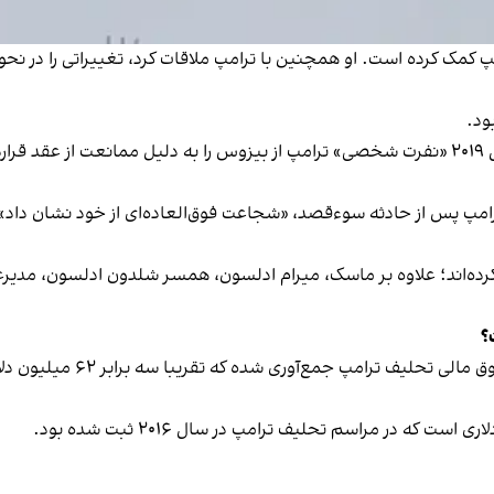
مپ کمک کرده است. او همچنین با ترامپ ملاقات کرد، تغییراتی را در نحو
ود.
بیزوس نیز سابقه درگیری با ترامپ را دارد: آمازون در سال ۲۰۱۹ «نفرت شخصی» ترامپ از بیزوس را ب
مپ پس از حادثه سوء‌قصد، «شجاعت فوق‌العاده‌ای از خود نشان داد». 
ت کرده‌اند؛ علاوه بر ماسک، میرام ادلسون، همسر شلدون ادلسون، مدی
؟
بر اساس برآوردها، بیش از ۱۷۰