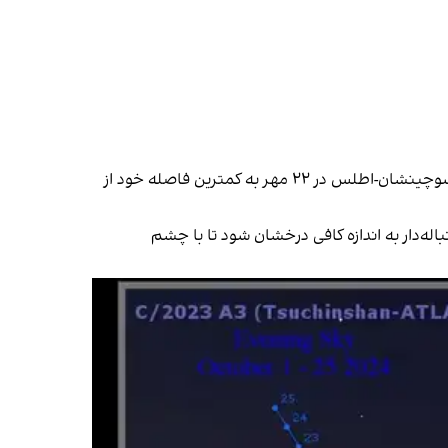
در صورتی که اتفاق خاصی نیافتد طبق پیش‌بینی‌ها از ۲۰ مهر تا چهارم آبان مشاهده این دنباله‌دار امکان پذیر است. دنباله دار سوچینشان-اطلس در ۲۲ مهر به کمترین فاصله خود از
اله‌دار به اندازه کافی درخشان شود تا با چشم