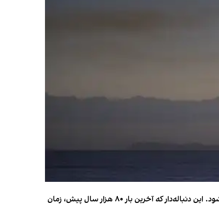
دنباله‌دار سوچینشان-اطلس (C/2023 A3) در روزهای آینده آن‌قدر روشن می‌شود که با چشم غیرمسلح در نیمکره شمالی دیده شود. این دنباله‌دار که آخرین بار ۸۰ هزار سال پیش، زمان