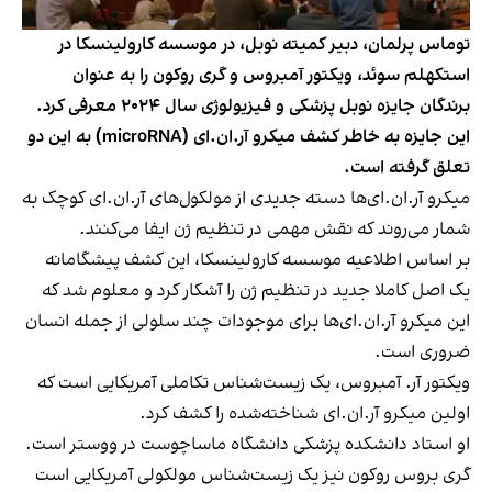
توماس پرلمان، دبیر کمیته نوبل، در موسسه کارولینسکا در
استکهلم سوئد، ویکتور آمبروس و گری روکون را به عنوان
برندگان جایزه نوبل پزشکی و فیزیولوژی سال ۲۰۲۴ معرفی کرد.
این‌ جایزه به خاطر کشف میکرو آر‌‌.ان‌.ای (microRNA) به این دو
تعلق گرفته است.
میکرو آر.ان‌.ای‌ها دسته جدیدی از مولکول‌های آر.ان‌.ای کوچک به
شمار می‌روند که نقش مهمی در تنظیم ژن ایفا می‌کنند.
بر اساس اطلاعیه موسسه کارولینسکا، این کشف پیشگامانه
یک اصل کاملا جدید در تنظیم ژن را آشکار کرد و معلوم شد که
این میکرو آر.ان‌.ای‌ها برای موجودات چند سلولی از جمله انسان
ضروری است.
ویکتور آر. آمبروس، یک زیست‌شناس تکاملی آمریکایی است که
اولین میکرو آر.ان.ای شناخته‌شده را کشف کرد.
او استاد دانشکده پزشکی دانشگاه ماساچوست در ووستر است.
گری بروس روکون نیز یک زیست‌شناس مولکولی آمریکایی است