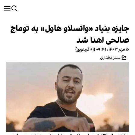
جایزه بنیاد «واتسلاو هاول» به توماج
صالحی اهدا شد
۵ مهر ۱۴۰۳، ۰۹:۴۱ (‎+۱ گرینویچ)
اشتراک‌گذاری