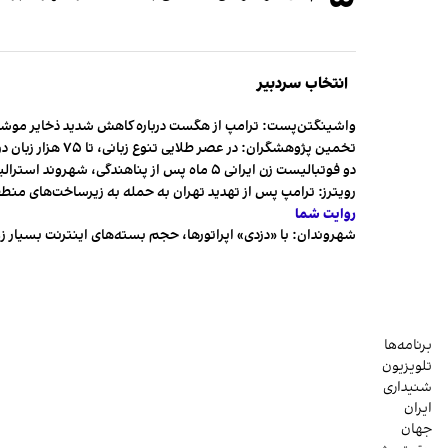
انتخاب سردبیر
واشینگتن‌پست: ترامپ از هگست درباره کاهش شدید ذخایر مو
تخمین پژوهشگران: در عصر طلایی تنوع زبانی، تا ۷۵ هزار زبان در جهان وجود داشت
دو فوتبالیست زن ایرانی ۵ ماه پس از پناهندگی، شهروند استرالیا شدند
رویترز: ترامپ پس از تهدید تهران به حمله به زیرساخت‌های منط
روایت شما
شهروندان:‌ با «دزدی» اپراتورها، حجم بسته‌های اینترنت بسیار ز
برنامه‌ها
تلویزیون
شنیداری
ایران
جهان