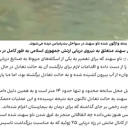
 بدنه واژگون شده ناو سهند در سواحل بندرعباس دیده می‌شوند.
ناو سهند که برای تعمیر به یکی از اسکله‌های مربوط به صنایع دریا
را از دست داده و اقدامات لازم برای بازگشت آن به حالت تعادل در حال
ند «با مشقت فراوان» از آب بیرون کشیده شده و به حالت تعادل برگشته بود، اما 
ست و به همین دلیل «امکان غرق شدن این ناوشکن وجود ندارد».
 ناو سهند به حالت تعادل تاکنون «به نتیجه نرسیده» و این عملیات «
ند زخمی بر جای گذاشته که برای درمان به بیمارستان اعزام شده‌اند.
س هنوز نمی‌داند» چه اتفاقاتی منجر به غرق شدن ناو سهند شده است
سه سال پیش، این ناو ایرانی به همراه ناو مکران با عبور از کانال مانش در 