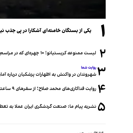
۱
یکی از بستگان خامنه‌ای آشکارا در پی جذب 
۲
لیست ممنوعه کریستیانو؛ ۱۰ چهره‌ای که در مراسم عروسی رونالدو و جورجینا جایی ندارند
۳
روایت شما
شهروندان در واکنش به اظهارات پزشکیان درباره آمار ج
۴
روایت فداکاری‌های محمد صلاح؛ از سفرهای ۹ ساعته تا خوابیدن زیر آسمان قاهره
۵
نشریه پیام ما: صنعت گردشگری ایران عملا به تع