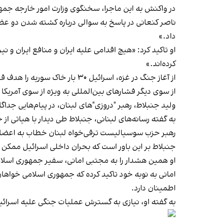
در واکنش به این ماجرا،
سخنگوی وزارت امور خارجه جمهو
ناصر کنعانی در پاسخ به سوالی درباره کشته شدن دو عضو
داد.»
او تاکید کرد: «هیچ اقدامی علیه ایران و منافع ایران و 
کرده‌اند.»
از آغاز جنگ در غزه، اسرائیل ۳۰ بار خاک سوریه را هدف قرار داده است که در نتیجه آن ۳۲ نفر از جمله
از سوی دیگر فشارهای بین‌المللی به ویژه از سوی آمریکا 
ولید جنبلاط، رهبر "دروزی‌"های لبنان، در پیام‌هایی جدا
به گفته رسانه‌های لبنانی، جنبلاط طی دیدار با هیاتی از ح
رهبر حزب سوسیالیست ترقی‌خواه لبنان خطاب به اعضای ح
جنبلاط بر این باور است که بحران داخلی اسرائیل ممکن 
او همین هشدار را به مجتبى امانی، سفیر جمهوری اسلا
امانی به نوبه خود تاکید کرده که جمهوری اسلامی خواها
اطمینان دارد.
به گفته او، نیازی به گسترش عملیات جنگی علیه اسرائیل