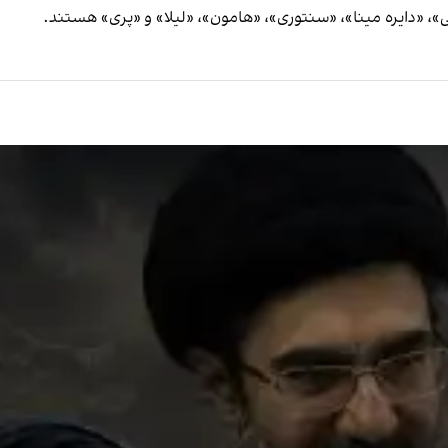
چی»، «دایره مینا»، «سنتوری»،‌ «هامون»، «لیلا» و «پری» هستند.