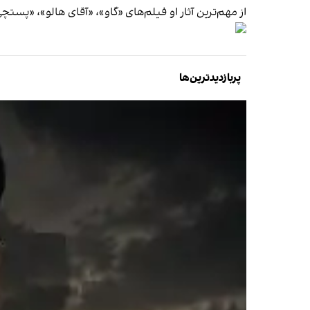
از مهم‌ترین آثار او فیلم‌های «گاو»، «آقای هالو»، «پست
پربازدیدترین‌ها