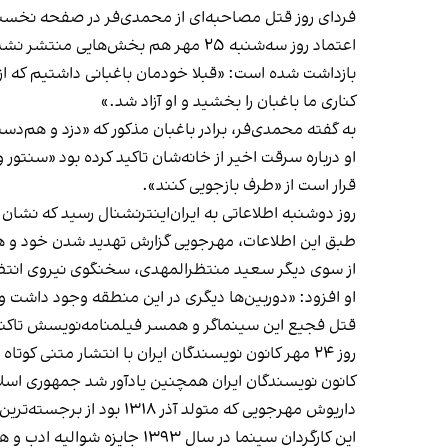
فردای روز قتل مصاحبه‌ای از محمدی‌فر در صفحه نخست روز
اعتماد روز سه‌شنبه ۲۵ مهر هم بخش‌
بازداشت شده است: «قبلا خودمان باغبانی داشتیم که از 
کناری ما باغبان را بخشید و او آزاد شد.»
به گفته محمدی‌فر، برادر باغبان مذکور که «دزد و هم‌
او درباره سرقت اخیر از خانه‌شان تاکید کرده بود «سنتو
قرار است از «طرف بازجویی کنند».
روز دوشنبه اطلاعاتی به ایران‌‌اینترنشنال رسید که نش
طبق این اطلاعات، مهرجویی گزارش تهدید شدن خود و همس
از سوی دیگر سعید منتظر‌المهدی، سخنگوی نیروی انتظ
او افزود: «دوربین‌ها دیگری در این منطقه وجود داشت و
قتل فجیع این سینماگر و همسر فیلمنامه‌نویسش تاکن
روز ۲۴ مهر کانون نویسندگان ایران با انتشار متنی کوتاه درباره این «جنایت هولناک» گفت که حاکمیت از پاسخ‌گویی به ابهامات و شرح چگونگی آنچه بر آن دو رفته است سر باز می‌زند.
کانون نویسندگان ایران همچنین یادآور شد جمهوری اسلامی
داریوش مهرجویی که متولد آذر ۱۳۱۸ بود از برجسته‌ترین فیلم‌سازان و نویسندگان سینمای ایران و از چهره‌های جریان موسوم به موج نو است.
این کارگردان سینما در سال ۱۳۹۳ جایزه شوالیه ادب و هنر فرانسه را از سفیر این کشور در ایران دریافت کرد.