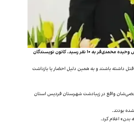
دادگستری استان البرز صبح روز سه‌شنبه ۲۵ مهر خبر داد تعداد بازداشتی‌های پرونده قتل مشکوک داریوش مهرجویی و همسرش وحیده محمدی‌فر به ۱۰ نفر رسید. کانون نویسندگان
 به هر نحو می‌توانستند انگیزه قتل داشته باشند و به همین دلیل احضار یا بازداشت
 همسرش وحیده محمدی‌‌فر، فیلمنامه‌نویس، شامگاه شنبه ۲۲ مهر در ویلای شخصی‌شان واقع در زیبادشت شهرستان فردیس استان
 بدن» اعلام کرد.