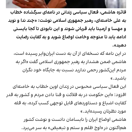
فائزه هاشمی، فعال سیاسی زندانی در نامه‌ای سرگشاده خطاب
به علی خامنه‌ای، رهبر جمهوری اسلامی نوشت: «چند ندا و نوید
و مهسا و آرمیتا باید قربانی شوند و این نابودی تا کجا بایستی
ادامه یابد تا متوجه وخامت اوضاع شوید و به کفایت رضایت
دهید».
در این نامه که نسخه‌ای از آن به دست ایران‌وایر رسیده است،
هاشمی ضمن هشدار به رهبر جمهوری اسلامی گفت «اگر به
مردم این‌کشور رحمی ندارید نسبت به جایگاه خود نگران
باشید.»
این فعال سیاسی محبوس در زندان اوین خطاب به خامنه‌ای
افزود: «این حکومت در به فلاکت و فنا دادن مردم و کشور به قدر
کفایت اشباع و دستاوردهای قابل توجهی کسب کرده، به قله
مورد نظرتان رسیده‌اید.»
هاشمی اوضاع ایران را نابسامان دانست و نوشت کشور
هم‌اکنون در «اوج ظلم و ﺳﺘﻢ و ﺗﺒﻌﯿﺾ» به سر می‌برد.