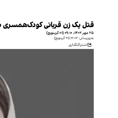
قتل یک زن قربانی کودک‌همسری به دست برادرش؛ ۱۳ ز
۲۵ مهر ۱۴۰۲، ۰۹:۱۰ (‎+۱ گرینویچ)
به‌روزرسانی: ۱۲:۰۷ (‎+۱ گرینویچ)
اشتراک‌گذاری