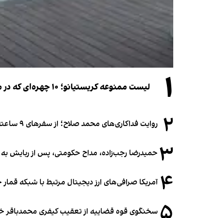
۱
لیست ممنوعه کریستیانو؛ ۱۰ چهره‌ای که در مراسم عروسی رونالدو و جورجینا جایی ندارند
۲
روایت فداکاری‌های محمد صلاح؛ از سفرهای ۹ ساعته تا خوابیدن زیر آسمان قاهره
۳
حمیدرضا رجب‌زاده، مداح حکومتی، پس از ربایش به
۴
آمریکا صرافی‌های ارز دیجیتال مرتبط با شبکه قمار 
۵
سخنگوی قوه قضاییه از تعقیب کیفری محمدباقر خرازی،