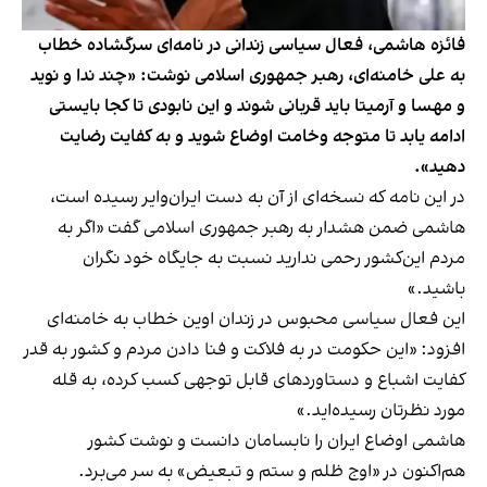
فائزه هاشمی، فعال سیاسی زندانی در نامه‌ای سرگشاده خطاب
به علی خامنه‌ای، رهبر جمهوری اسلامی نوشت: «چند ندا و نوید
و مهسا و آرمیتا باید قربانی شوند و این نابودی تا کجا بایستی
ادامه یابد تا متوجه وخامت اوضاع شوید و به کفایت رضایت
دهید».
در این نامه که نسخه‌ای از آن به دست ایران‌وایر رسیده است،
هاشمی ضمن هشدار به رهبر جمهوری اسلامی گفت «اگر به
مردم این‌کشور رحمی ندارید نسبت به جایگاه خود نگران
باشید.»
این فعال سیاسی محبوس در زندان اوین خطاب به خامنه‌ای
افزود: «این حکومت در به فلاکت و فنا دادن مردم و کشور به قدر
کفایت اشباع و دستاوردهای قابل توجهی کسب کرده، به قله
مورد نظرتان رسیده‌اید.»
هاشمی اوضاع ایران را نابسامان دانست و نوشت کشور
هم‌اکنون در «اوج ظلم و ﺳﺘﻢ و ﺗﺒﻌﯿﺾ» به سر می‌برد.