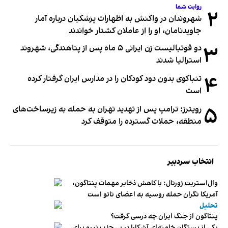
روایت شما
۲
شهروندان در واکنش به اظهارات پزشکیان درباره آمار
جاویدنامان، او را از عاملان کشتار خواندند
۳
دو فوتبالیست زن ایرانی ۵ ماه پس از پناهندگی، شهروند
استرالیا شدند
۴
تنباکوی بدون دود کودکان را در مدارس ایران گرفتار کرده
است
۵
رویترز: ترامپ پس از تهدید تهران به حمله به زیرساخت‌های
منطقه، حملات گسترده را متوقف کرد
انتخاب سردبیر
وال‌استریت ژورنال: با کاهش ذخایر مهمات پنتاگون،
آمریکا نگران حمله روسیه به اعضای ناتو‌ است
تحلیل
پنتاگون از جنگ ایران چه درسی گرفت؟
یکی از بستگان خامنه‌ای آشکارا در پی جذب نیرو برای