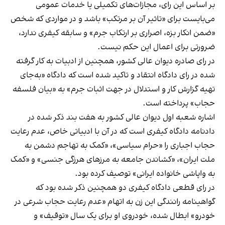
بر اساس این رای، مجازات‌های تکمیلی یا خدمات عمومی
می‌بایست برای «تاثیر آن بر مرتکب» باشد و در مواردی که شخص
«ضمن انکار بزه، اصراری بر ارتکاب جرم» و سابقه کیفری ندارد،
ضرورتی برای اعمال این حکم نیست.
در رای صادره دیوان عالی کشور، همچنین از ادبیات به کار گرفته
شده در رای دادگاه انتقاد و تاکید شده است که دادگاه «به‌جای
تهیه گزارش کار و استدلال در جهت اثبات جرم» به «بیان فلسفه
حجاب» پرداخته است.
اشاره شعبه اول دیوان عالی کشور به هفت بند ذکر شده در
دادنامه دادگاه کیفری است که در آن با ادبیاتی خاص، عدم رعایت
حجاب اجباری را «حرام سیاسی»، «کمک به تهاجم دشمن به
ملت ایران»، «کشاندن جامعه به مرزهای هرزگی جنسی» و «کمک
به واپاشی خانواده ایرانی» توصیف کرده بود.
در رای قطعی دادگاه کیفری دو همچنین ذکر شده بود که
گواهینامه رانندگی این زن به اتهام «عدم رعایت حجاب شرعی در
خودرو» ابطال شده، خودروی او برای یک سال «توقیف» و