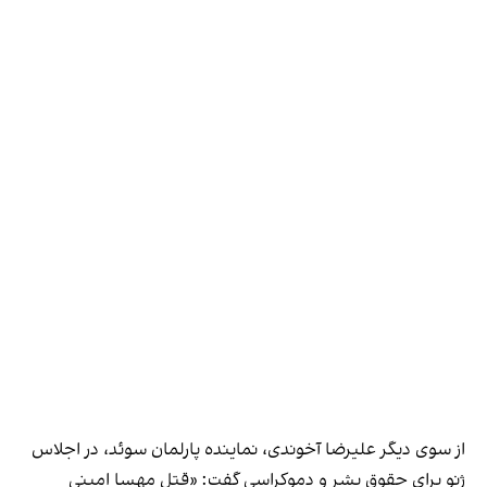
از سوی دیگر علیرضا آخوندی، نماینده پارلمان سوئد، در اجلاس
ژنو برای حقوق‌ بشر و دموکراسی گفت: «قتل مهسا امینی