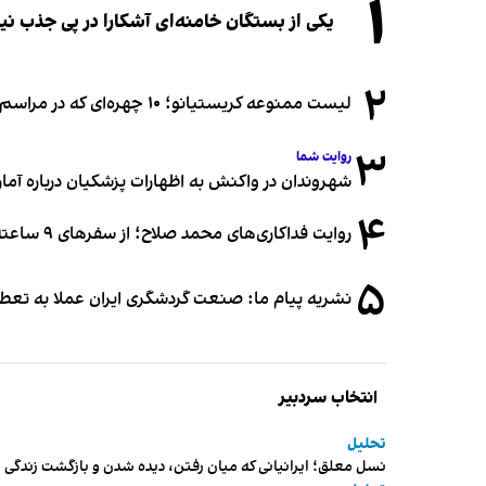
۱
یکی از بستگان خامنه‌ای آشکارا در پی جذب 
۲
لیست ممنوعه کریستیانو؛ ۱۰ چهره‌ای که در مراسم عروسی رونالدو و جورجینا جایی ندارند
۳
روایت شما
شهروندان در واکنش به اظهارات پزشکیان درباره آمار ج
۴
روایت فداکاری‌های محمد صلاح؛ از سفرهای ۹ ساعته تا خوابیدن زیر آسمان قاهره
۵
نشریه پیام ما: صنعت گردشگری ایران عملا به تع
انتخاب سردبیر
تحلیل
نسل معلق؛ ایرانیانی که میان رفتن، دیده شدن و بازگشت زندگی م