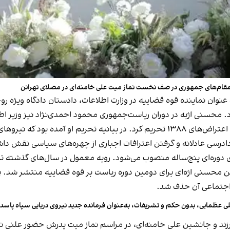
 مقام‌های جمهوری در صف نخست نماز میت علی خامنه‌ای در مصلای تهرانن
ش از انتصاب به ریاست قوه قضاییه در تیر ۱۴۰۰، به عنوان نماینده قوه قضاییه در وزارت اطلاعات،
محسنی اژیه در دوران ریاست‌جمهوری محمود احمدی‌نژاد نیز وزیر اطل
آمریکا در سال ۲۰۱۰ او را به دلیل نقش داشتن در سرکوب اعتراض‌های ۱۳۸۸ تحریم کرد. د
درسی عادلانه و گرفتن اعترافات اجباری از چهره‌های سیاسی نقش داش
 دوره‌ای پنج‌ساله منصوب می‌شود. رویه معمول در سال‌های گذشته تم
حسنی اژه‌ای برای دومین دوره ریاست بر قوه قضاییه منتشر شد. پس از
 اجتماعی آن حذف شد.
ی عظمایی، بدون حکم و تشریفات، به‌عنوان فرمانده جدید نیروی دریایی سپاه پاسد
زند و جانشین علی خامنه‌ای، در مراسم نماز میت پدرش حضور علنی ن