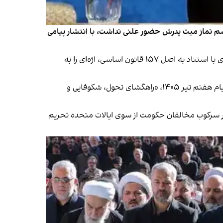
سم نماز میت پدرش حضور علنی نداشت، با انتشار پیامی
در این پیام کوتاه که حوالی ۷ عصر یکشنبه ۱۴ تیر در پایگاه اطلاع‌رسانی دفتر رهبر جمهوری اسلامی منتشر شد، مجتبی خامنه‌ای با استناد به اصل ۱۵۷ قانون اساسی، اژه‌ای را به
او همچنین در این پیام از پدرش با عنوان «قائد شهید» یاد کرده و نوشته است مطالبات مطرح‌شده از سوی او، همراه با نکات پیام هفتم تیر ۱۴۰۵، «راهگشای تحول، شکوفایی و
ر سرکوب مخالفان حکومت از سوی ایالات متحده تحریم