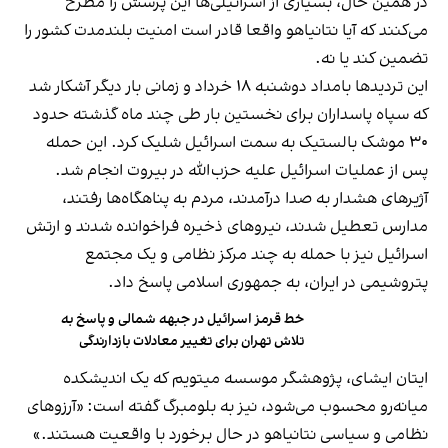
در همین حال، بسیاری از اسرائیلی‌ها این پرسش را مطرح
می‌کنند که آیا نتانیاهو واقعا قادر است امنیت بلندمدت کشور را
تضمین کند یا نه.
این تردیدها بامداد دوشنبه ۱۸ خرداد و زمانی بار دیگر آشکار شد
که سپاه پاسداران برای نخستین بار طی چند ماه گذشته حدود
۳۰ موشک بالستیک به سمت اسرائیل شلیک کرد. این حمله
پس از عملیات اسرائیل علیه حزب‌الله در بیروت انجام شد.
آژیرهای هشدار به صدا درآمدند، مردم به پناهگاه‌ها رفتند،
مدارس تعطیل شدند، نیروهای ذخیره فراخوانده شدند و ارتش
اسرائیل نیز با حمله به چند مرکز نظامی و یک مجتمع
پتروشیمی در ایران، به جمهوری اسلامی پاسخ داد.
خط قرمز اسرائیل در جبهه شمالی و پاسخ به
تلاش تهران برای تغییر معادلات بازدارندگی
ایتان ایشای، پژوهشگر موسسه میتویم که یک اندیشکده
میانه‌رو محسوب می‌شود، نیز به بلومبرگ گفته است: «آرزوهای
نظامی و سیاسی نتانیاهو در حال برخورد با واقعیت هستند.»