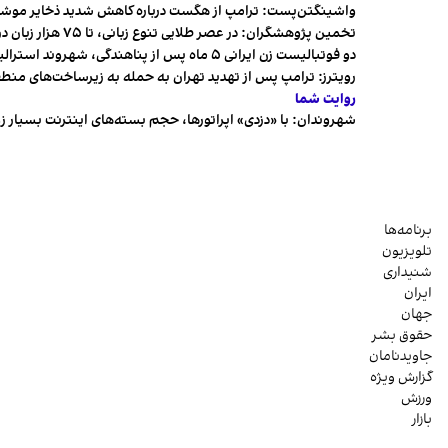
واشینگتن‌پست: ترامپ از هگست درباره کاهش شدید ذخایر مو
تخمین پژوهشگران: در عصر طلایی تنوع زبانی، تا ۷۵ هزار زبان در جهان وجود داشت
دو فوتبالیست زن ایرانی ۵ ماه پس از پناهندگی، شهروند استرالیا شدند
رویترز: ترامپ پس از تهدید تهران به حمله به زیرساخت‌های منط
روایت شما
شهروندان:‌ با «دزدی» اپراتورها، حجم بسته‌های اینترنت بسیار ز
برنامه‌ها
تلویزیون
شنیداری
ایران
جهان
حقوق بشر
جاویدنامان
گزارش ویژه
ورزش
بازار