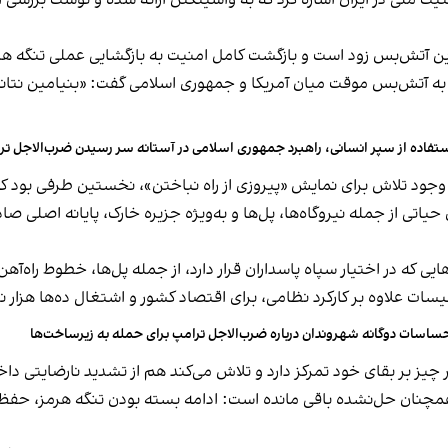
 ۱۰ ماده‌ای شورای عالی امنیت ملی در ایران اشاره کرد که به واشینگتن ارائه شده و 
یت این آتش‌بس زود است و بازگشت کامل امنیت به بازگشایی عملی تنگه 
نش به آتش‌بس موقت میان آمریکا و جمهوری اسلامی گفت: «بنیامین نتا
تفاده از سپر انسانی، راهبرد جمهوری اسلامی در آستانه سر رسیدن ضرب‌الاجل تر
وجود تلاش برای نمایش «پیروزی از راه نباختن»، نخستین طرفی بود ک
حیاتی از جمله نیروگاه‌ها، پل‌ها و به‌ویژه جزیره خارک، پایانه اصلی صا
یی که در اختیار سپاه پاسداران قرار دارد، از جمله پل‌ها، خطوط راه‌آ
یسات علاوه بر کارکرد نظامی، برای اقتصاد کشور و اشتغال ده‌ها هزار ن
ساسات دوگانه شهروندان درباره ضرب‌الاجل ترامپ برای حمله به زیر‌ساخت‌ها
یز بر بقای خود تمرکز دارد و تلاش می‌کند هم از تشدید نارضایتی دا
چنان حل‌نشده باقی مانده است: ادامه بسته بودن تنگه هرمز، حفظ ذخا