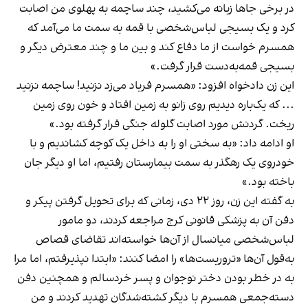
در برخی جاها زبانه می‌کشید، چند ساچمه به پهلوی من اصابت
کرد و یک بسیجی لباس‌شخصی با قمه به سمت ما می‌آمد که
همسرم خواست از ما دفاع کند و بین ما و چند معترض دیگر و
بسیجی قمه‌به‌دست قرار گرفت.»
این زن دادخواه افزود: «همسرم فریاد می‌زد نزنید! ساچمه نزنید
... که یک‌باره دیدیم روی زانو به زمین افتاد و خون روی زمین
ریخت. گردنش مورد اصابت گلوله جنگی قرار گرفته بود.»
او ادامه داد: «به سختی او را به داخل یک کوچه کشاندیم و با
خودروی یک رهگذر به سمت بیمارستان رفتیم، اما او دیگر جان
باخته بود.»
به گفته این زن، روز ۲۲ دی، زمانی که برای تحویل گرفتن پیکر و
دفن آن به پزشکی قانونی کرج مراجعه کردند، دو مامور
لباس‌شخصی میانسال از آن‌ها خواسته‌اند تقاضای قصاص
به‌قول آن‌ها «تروریست‌ها» را امضا کنند: «ابتدا نپذیرفتم، اما مرا
به در خطر بودن دختر نوجوان و پسر خردسالم و همچنین دفن
دسته‌جمعی همسرم با دیگر کشته‌شدگان تهدید کردند و من