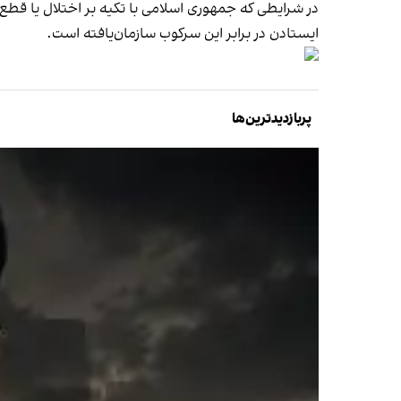
در شرايطی كه جمهوری اسلامی با تكيه بر اختلال يا قطع ا
ايستادن در برابر اين سركوب سازمان‌يافته است.
پربازدیدترین‌ها