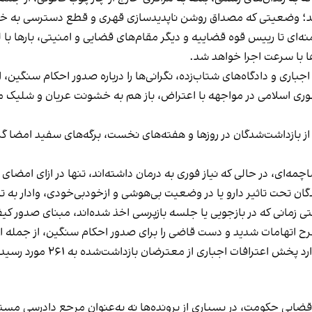
‌اند؛ وضعيتی كه مصداق روشن ناپديدسازی قهری و قطع دسترسی به خا
ی تا رييس قوه قضاييه و ديگر مقام‌های قضايی و امنيتی، بارها با لح
ها با سرعت اجرا خواهد شد.
 اجباری و دادگاه‌های شتاب‌زده، نگرانی‌ها را درباره صدور احكام سنگين
وری اسلامی در مواجهه با اعتراض، باز هم به خشونت عريان و شلي
از بازداشت‌شدگان در روزها و هفته‌های نخست، برگه‌های سفيد امضا گرف
مه‌ای، در حالی كه نياز فوری به درمان داشته‌اند، تنها در ازای امضای 
ن تحت تاثير دارو يا در وضعيت بی‌هوشی و ازخودبی‌خودی، وادار به تا
ی زمانی كه در بازجويی يا جلسه بازپرسی اخذ شده‌اند، مبنای صدور كي
رح اتهامات شديد و دست قاضی را برای صدور احكام سنگين، از جمله اعدا
ترافات اجباری از معترضان بازداشت‌شده به ۲۶۱ مورد رسيده است.
گاه قضايی حكومت، در بسياری از پرونده‌ها نه به‌عنوان مرجع دادرسی 