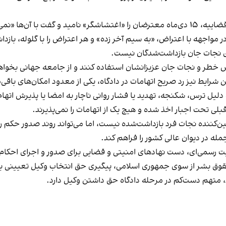
‌شود مماشات كرد».
واجهه با اعتراض، «به سيم آخر زده» و هر اعتراض را با گلوله، بازد
ی نجات جان بازداشت‌شدگان نيست.
كاهش خطر و نجات جان عزيزانشان استفاده كنند و از جامعه جهانی بخوا
اين شرايط نيز رد صريح اتهامات در دادگاه، يكی از معدود امكان‌های ب
ه دليل ترس، شكنجه، تهديد يا فشار روانی ناچار به امضا يا پذيرش اته
بلی تحت اجبار اخذ شده و هيچ‌ یک از اتهامات را نمی‌پذيرند.
‌كننده نجات فرد بازداشت‌شده نيست، اما می‌تواند روند صدور حكم را 
مله در ديوان عالی كشور را فراهم كند.
ت رسمی‌ای، دست نهادهای امنيتی و قضايی برای صدور و اجرای احكام س
قوق بشر از سوی جمهوری اسلامی، پيگيری حق انتخاب وكيل تعيينی برای 
، متهم دست‌كم در مرحله دادگاه حق داشتن وكيل دارد.