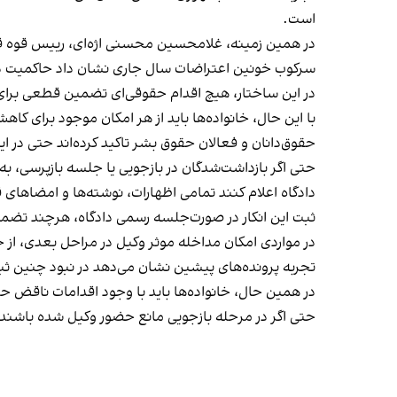
است.
در همين زمينه، غلامحسين محسنی اژه‌ای، رييس قوه قضاييه، ۱۵ دی‌ماه معترضان را «اغتشاشگر» ناميد و گفت با آن‌ها «نمی
سركوب خونين اعتراضات سال جاری نشان داد حاكميت در م
در اين ساختار، هيچ اقدام حقوقی‌ای تضمين قطعی برا
با اين حال، خانواده‌ها بايد از هر امكان موجود برای 
حقوق‌دانان و فعالان حقوق بشر تاكيد كرده‌اند حتی در 
حتی اگر بازداشت‌شدگان در بازجويی يا جلسه بازپرسی، ب
دادگاه اعلام كنند تمامی اظهارات، نوشته‌ها و امضاهای ق
ثبت اين انكار در صورت‌جلسه رسمی دادگاه، هرچند تضمين
در مواردی امكان مداخله موثر وكيل در مراحل بعدی، از ج
تجربه پرونده‌های پيشين نشان می‌دهد در نبود چنين ثب
در همين حال، خانواده‌ها بايد با وجود اقدامات ناقض ح
حتی اگر در مرحله بازجويی مانع حضور وكيل شده باشند