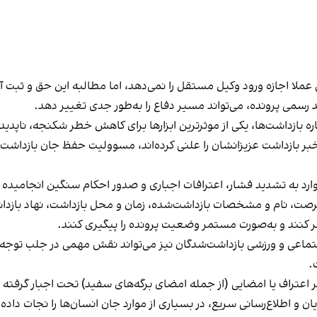
عملا اجازه ورود وكيل مستقل را نمی‌دهد، اما مطالبه اين حق و ثبت آن
سمی پرونده، می‌تواند مسير دفاع را به‌طور جدی تغيير دهد.
اره بازداشت‌ها، يكی از موثرترين ابزارها برای كاهش خطر شكنجه، ناپ
خبر بازداشت عزيزانشان را علنی كرده‌اند، مسووليت حفظ جان بازداش
موارد به تشديد فشار، اعترافات اجباری و صدور احكام سنگين انجاميده
رصت، نام و مشخصات بازداشت‌شده، زمان و محل بازداشت، نهاد بازداشت
كنند و به‌صورت مستمر وضعيت پرونده را پيگيری كنند.
تماعی و ورزشی بازداشت‌شدگان نيز می‌تواند نقش مهمی در جلب توجه ا
.
اعتراف يا امضايی (از جمله امضای برگه‌های سفيد) تحت اجبار گرفته شد
ن و اطلاع‌رسانی سريع، در بسياری از موارد جان انسان‌ها را نجات داده