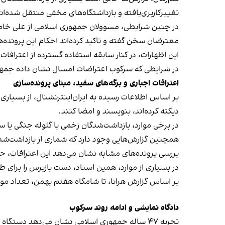
تغييركاربری‌يافته و بازداشتگاه‌های مخفی منتقل شده
در چنين شرايطی، مسوولان جمهوری اسلامی از علی خامنه‌ا
معترضان سخن گفته و تاكيد كرده‌اند احكام اين پرونده‌
اين اظهارات، در كنار سابقه استفاده گسترده از اعترافات
در شرايطی كه سركوب اعتراضات امسال نشان داده جمه
اعترافات اجباری و برگه‌های سفيد، مبنای پرونده‌سازی
بر اساس اطلاعات رسيده به ايران‌اينترنشنال، از بسياری 
ديكته كرده‌اند، بنويسند و امضا كنند.
در برخی موارد، بازداشت‌شدگان زخمی با گلوله جنگی يا ساچ
همچنين گزارش‌هايی وجود دارد كه شماری از بازداشت‌شدگا
بررسی پرونده‌های مشابه نشان می‌دهد اين اعترافات، حت
در بسياری از موارد، همين اسناد، دست بازپرس را برای ط
بر اساس گزارش هرانا، تا شامگاه هفتم بهمن، تعداد موارد پخش اع
دادگاه نمایشی و ادامه روند سرکوب
تجربه ۴۷ ساله جمهوری اسلامی نشان می‌دهد دست