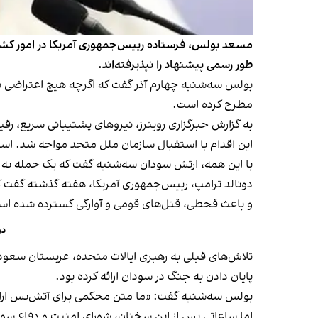
مسعد بولس، فرستاده رییس‌جمهوری آمریکا در امور کشورها
طور رسمی پیشنهاد را نپذیرفته‌اند.
بولس سه‌شنبه چهارم آذر گفت که اگرچه هیچ اعتراضی به
مطرح کرده است.
به گزارش خبرگزاری رویترز، نیروهای پشتیبانی سریع، رق
این اقدام با استقبال سازمان ملل متحد مواجه شد. اس
با این همه، ارتش سودان سه‌شنبه گفت که یک حمله‌ به پای
دونالد ترامپ، رییس‌جمهوری آمریکا، هفته گذشته گفت ک
و باعث قحطی، قتل‌های قومی و آوارگی گسترده شده اس
دو
تلاش‌های قبلی به رهبری ایالات متحده، عربستان سعودی
پایان دادن به جنگ در سودان ارائه کرده بود.
بولس سه‌شنبه گفت: «ما متن محکمی برای آتش‌بس ارائه ک
اما ساعاتی پس از این سخنان، شورای امنیت و دفاع سود