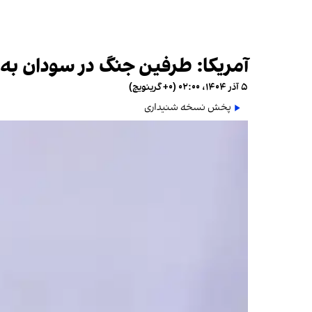
آمریکا:‌ طرفین جنگ در سودان به 
۵ آذر ۱۴۰۴، ۰۲:۰۰ (‎+۰ گرینویچ)
پخش نسخه شنیداری