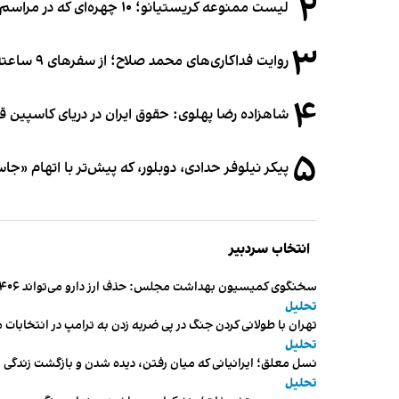
۲
لیست ممنوعه کریستیانو؛ ۱۰ چهره‌ای که در مراسم عروسی رونالدو و جورجینا جایی ندارند
۳
روایت فداکاری‌های محمد صلاح؛ از سفرهای ۹ ساعته تا خوابیدن زیر آسمان قاهره
۴
شاهزاده رضا پهلوی: حقوق ایران در دریای کاسپین 
۵
پیکر نیلوفر حدادی، دوبلور، که پیش‌تر با اتهام «ج
انتخاب سردبیر
سخنگوی کمیسیون بهداشت مجلس: حذف ارز دارو می‌تواند ۱۴۰۶ را به «سال کشتار بیماران» تبدیل کند
تحلیل
تهران با طولانی کردن جنگ در پی ضربه زدن به ترامپ در انتخابات 
تحلیل
نسل معلق؛ ایرانیانی که میان رفتن، دیده شدن و بازگشت زندگی م
تحلیل