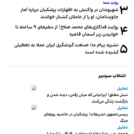
روایت شما
۳
شهروندان در واکنش به اظهارات پزشکیان درباره آمار
جاویدنامان، او را از عاملان کشتار خواندند
۴
روایت فداکاری‌های محمد صلاح؛ از سفرهای ۹ ساعته تا
خوابیدن زیر آسمان قاهره
۵
نشریه پیام ما: صنعت گردشگری ایران عملا به تعطیلی
کشیده شده است
انتخاب سردبیر
تحلیل
نسل معلق؛ ایرانیانی که میان رفتن، دیده شدن و
بازگشت زندگی می‌کنند
تحلیل
رییس‌جمهور تشریفات؛ پزشکیان در حاشیه روزهای
جنگ
تحلیل
هجوم به سئوتا معامله مهاجرتی قذافی با اروپا را