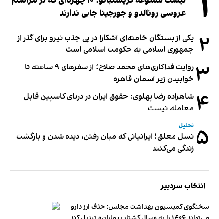
۱
لیست ممنوعه کریستیانو؛ ۱۰ چهره‌ای که در مراسم
عروسی رونالدو و جورجینا جایی ندارند
۲
یکی از بستگان خامنه‌ای آشکارا در پی جذب نیرو برای گذر از
جمهوری اسلامی به حکومت اسلامی است
۳
روایت فداکاری‌های محمد صلاح؛ از سفرهای ۹ ساعته تا
خوابیدن زیر آسمان قاهره
۴
شاهزاده رضا پهلوی: حقوق ایران در دریای کاسپین قابل
معامله نیست
تحلیل
۵
نسل معلق؛ ایرانیانی که میان رفتن، دیده شدن و بازگشت
زندگی می‌کنند
انتخاب سردبیر
سخنگوی کمیسیون بهداشت مجلس: حذف ارز دارو
می‌تواند ۱۴۰۶ را به «سال کشتار بیماران» تبدیل کند