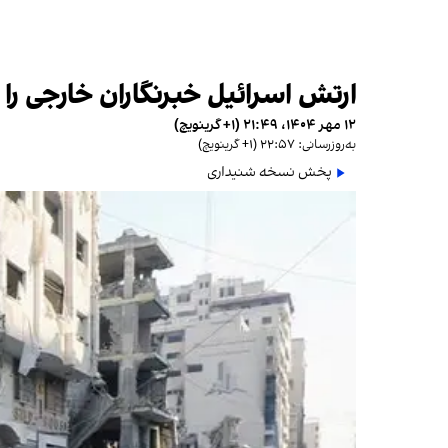
ارتش اسرائیل خبرنگاران خارجی را بر
۱۲ مهر ۱۴۰۴، ۲۱:۴۹ (‎+۱ گرینویچ)
به‌روزرسانی: ۲۲:۵۷ (‎+۱ گرینویچ)
پخش نسخه شنیداری