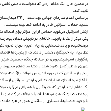
در همین حال، یک مقام اردنی که نخواست نامش فاش شود
تایید کند.
براساس اعلام سازمان جهانی بهداشت، از ۳۶ بیمارستان موجود در نوار غزه، تنها ۱۴ مرکز هنوز به‌طور محدود فعال‌اند و
شدید حملات اسرائیل قادر به ادامه فعالیت نیستند.
ارتش اسرائیل می‌گوید حماس از این مراکز برای
اهداف نظا
یکی دیگر از نقاط بازدید، خانه‌ای در نزدیکی همان بیما
درهم‌تنیده و یادداشت‌هایی به زبان عبری درباره نحوه نگ
نظامیان به خبرنگاران هشدار دادند که از پنجره‌ها فاصله 
به‌گزارش آسوشیتدپرس، در آستانه جنگ، جمعیت شهر غزه ن
شهری به‌طور کامل نابود شده و تنها سازه‌های مخروبه باق
برخی از ساکنان که در دوره آتش‌بس موقت بازگشته بودند، 
با
آغاز مرحله تازه عملیات نظامی
، ارتش اسرائیل از ساک
یک مقام ارشد ارتش که خبرنگاران را همراهی می‌کرد، موض
پرجمعیت نزدیک شویم، عملیات را متوقف می‌کنیم و با راه
با وجود هشدارها، بسیاری از ساکنان هنوز در غزه مانده‌ان
تو