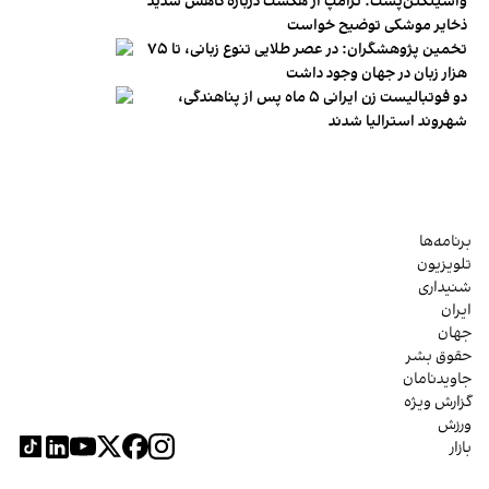
واشینگتن‌پست: ترامپ از هگست درباره کاهش شدید
ذخایر موشکی توضیح خواست
تخمین پژوهشگران: در عصر طلایی تنوع زبانی، تا ۷۵
هزار زبان در جهان وجود داشت
دو فوتبالیست زن ایرانی ۵ ماه پس از پناهندگی،
شهروند استرالیا شدند
برنامه‌ها
تلویزیون
شنیداری
ایران
جهان
حقوق بشر
جاویدنامان
گزارش ویژه
ورزش
بازار