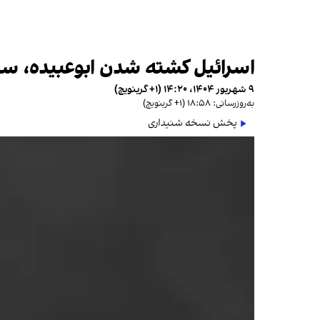
اسرائیل کشته شدن ابوعبیده، سخ
۹ شهریور ۱۴۰۴، ۱۴:۲۰ (‎+۱ گرینویچ)
به‌روزرسانی: ۱۸:۵۸ (‎+۱ گرینویچ)
پخش نسخه شنیداری