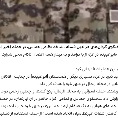
، سخنگوی گردان‌های عزالدین قسام، شاخه نظامی حماس، در حمله اخیر ا
 نوشت: «ابوعبیده در غزه از پا درآمد و به دیدار همه اعضای ناکام محور شرا
 این عملیات قدردانی کرد.
د نبرد در غزه، بسیاری دیگر از همدستان [ابوعبیده] در جنایت - قاتلا
نی در محله ریمال در شهر غزه را هدف قرار داد.
نوشتند حمله اسرائیل به محله الرمال، پنج کشته و چندین زخمی برج
رش داد سخنگوی حماس و تمامی افراد حاضر در آن آپارتمان، در حمله ا
حمله‌ای هوایی به یک «مقام ارشد حماس» در شهر غزه خبر داده بودند
ای کاهش تلفات غیرنظامیان اتخاذ شده است؛ از جمله استفاده از تسلیح