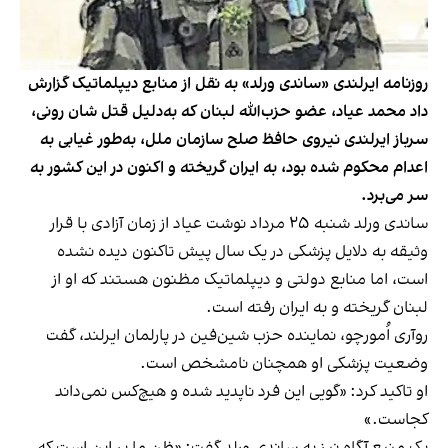
روزنامه ایرلندی «ساندی ورلد» به نقل از منابع دیپلماتیک گزارش
داد محمد عیاد، عضو حزب‌الله لبنان که به‌دلیل قتل شان رونی،
سرباز ایرلندی نیروی حافظ صلح سازمان ملل، به‌طور غیابی به
اعدام محکوم شده بود، به ایران گریخته و اکنون در این کشور به
سر می‌برد.
ساندی ورلد شنبه ۲۵ مرداد نوشت عیاد از زمان آزادی با قرار
وثیقه به دلایل پزشکی در یک سال پیش تاکنون دیده نشده
است، اما منابع دولتی و دیپلماتیک مظنون‌ هستند که او از
لبنان گریخته و به ایران رفته است.
روآری اُمورچو، نماینده حزب شین‌فین در پارلمان ایرلند، گفت
وضعیت پزشکی او همچنان نامشخص است.
او تاکید کرد: «گویی این فرد ناپدید شده و هیچ‌کس نمی‌داند
کجاست.»