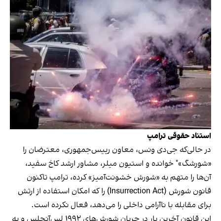
استناد حقوقی ترامپ
در حالی‌که جی‌دی ونس، معاون رییس‌جمهوری، معترضان را
«شورشگ»" خوانده و استیون میلر، مشاور ارشد کاخ سفید،
آن‌ها را متهم به «شورش خشونت‌آمیز» کرده، ترامپ تاکنون
قانون شورش (Insurrection Act) را که امکان استفاده از ارتش
برای مقابله با ناآرامی داخلی را می‌دهد، فعال نکرده است.
این قانون آخرین بار در جریان شورش‌های ۱۹۹۲ لس‌آنجلس و به