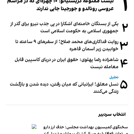
۱
لیست ممنوعه کریستیانو؛ ۱۰ چهره‌ای که در مراسم
عروسی رونالدو و جورجینا جایی ندارند
۲
یکی از بستگان خامنه‌ای آشکارا در پی جذب نیرو برای گذر از
جمهوری اسلامی به حکومت اسلامی است
۳
روایت فداکاری‌های محمد صلاح؛ از سفرهای ۹ ساعته تا
خوابیدن زیر آسمان قاهره
۴
شاهزاده رضا پهلوی: حقوق ایران در دریای کاسپین قابل
معامله نیست
تحلیل
۵
نسل معلق؛ ایرانیانی که میان رفتن، دیده شدن و بازگشت
زندگی می‌کنند
انتخاب سردبیر
سخنگوی کمیسیون بهداشت مجلس: حذف ارز دارو
می‌تواند ۱۴۰۶ را به «سال کشتار بیماران» تبدیل کند