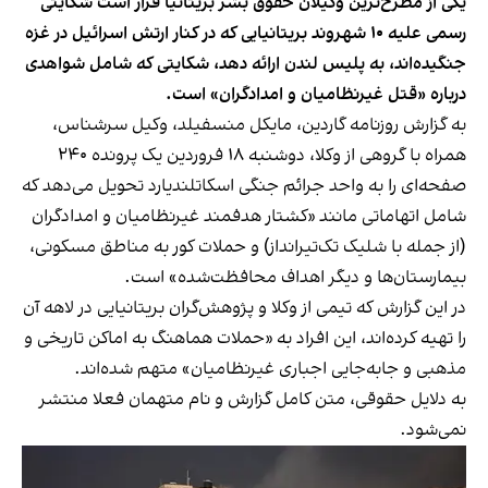
یکی از مطرح‌ترین وکیلان حقوق بشر بریتانیا قرار است شکایتی
رسمی علیه ۱۰ شهروند بریتانیایی که در کنار ارتش اسرائیل در غزه
جنگیده‌اند، به پلیس لندن ارائه دهد، شکایتی که شامل شواهدی
درباره «قتل غیرنظامیان و امدادگران» است.
به گزارش روزنامه گاردین، مایکل منسفیلد، وکیل سرشناس،
همراه با گروهی از وکلا، دوشنبه ۱۸ فروردین یک پرونده ۲۴۰
صفحه‌ای را به واحد جرائم جنگی اسکاتلندیارد تحویل می‌دهد که
شامل اتهاماتی مانند «کشتار هدفمند غیرنظامیان و امدادگران
(از جمله با شلیک تک‌تیرانداز) و حملات کور به مناطق مسکونی،
بیمارستان‌ها و دیگر اهداف محافظت‌شده» است.
در این گزارش که تیمی از وکلا و پژوهش‌گران بریتانیایی در لاهه آن
را تهیه کرده‌اند، این افراد به «حملات هماهنگ به اماکن تاریخی و
مذهبی و جابه‌جایی اجباری غیرنظامیان» متهم شده‌اند.
به دلایل حقوقی، متن کامل گزارش و نام متهمان فعلا منتشر
نمی‌شود.