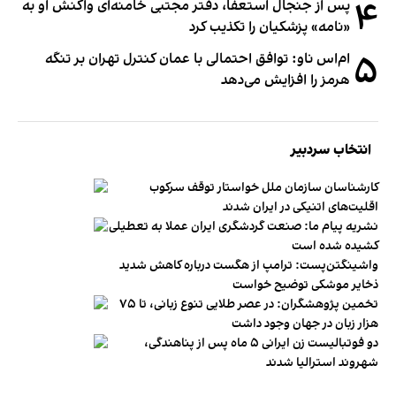
۴
پس از جنجال استعفا، دفتر مجتبی خامنه‌ای واکنش او به
«نامه» پزشکیان را تکذیب کرد
۵
ام‌اس ناو: توافق احتمالی با عمان کنترل تهران بر تنگه
هرمز را افزایش می‌دهد
انتخاب سردبیر
کارشناسان سازمان ملل خواستار توقف سرکوب
اقلیت‌های اتنیکی در ایران شدند
نشریه پیام ما: صنعت گردشگری ایران عملا به تعطیلی
کشیده شده است
واشینگتن‌پست: ترامپ از هگست درباره کاهش شدید
ذخایر موشکی توضیح خواست
تخمین پژوهشگران: در عصر طلایی تنوع زبانی، تا ۷۵
هزار زبان در جهان وجود داشت
دو فوتبالیست زن ایرانی ۵ ماه پس از پناهندگی،
شهروند استرالیا شدند