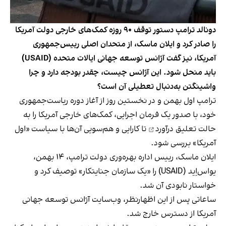
دونالد ترامپ دستور توقف ۹۰ روزه کمک‌های خارجی دولت آمریکا
را صادر کرد و ایلان ماسک، از متحدان اصلی رییس‌جمهوری
آمریکا، نیز گفت آژانس توسعه جهانی ایالات متحده (USAID)
باید منحل شود. این آژانس چیست، چقدر بودجه دارد و چرا
واشینگتن به‌دنبال تعطیلی آن است؟
ترامپ اول بهمن و در نخستین روز از آغاز دوره ریاست‌جمهوری
خود، با صدور یک فرمان اجرایی،
کمک‌‌های خارجی آمریکا را به
حالت تعلیق درآورد
تا کارایی و هم‌سویی آن‌ها با سیاست «اول
آمریکا» بررسی شود.
ایلان ماسک، رییس اداره بهره‌وری دولت ترامپ، ۱۴ بهمن،
یواس‌اِید (USAID) را «یک سازمان جنایتکار» توصیف کرد و
خواستار نابودی آن شد.
ساعاتی پس از این اظهار‌نظر، وب‌سایت آژانس توسعه جهانی
آمریکا از دسترس خارج شد.