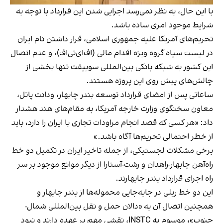
با این حال، به نظر نمی‌رسد اجرایی شدن این قرارداد با توجه به
شرایط موجود امری ساده باشد.
تحریم‌های آمریکا علیه جمهوری اسلامی، قرار داشتن نام ایران
در لیست سیاه گروه ویژه اقدام مالی (اف‌ای‌تی‌اف)، و عدم اتصال
این کشور به شبکه بانکی بین‌المللی سوییفت تنها بخشی از
چالش‌های پیش روی این پروژه هستند.
ساعاتی پس از امضای قرارداد توسعه بندر چابهار، ودانت پاتل،
معاون سخنگوی وزارت خارجه آمریکا، به مقام‌های هند هشدار
داد: «هر کسی که قصد انجام مراودات تجاری با ایران را دارد، باید
از خطر احتمالی تحریم‌ها آگاه باشد.»
برخی مشکلات لجستیکی، از جمله تاخیر ایران در تکمیل دو خط
راه‌آهن چابهار-زاهدان و رشت-آستارا از دیگر موانع موجود بر سر
راه اجرای قرارداد بندر چابهارند.
این دو خط ریلی در جابه‌جایی محموله‌ها از بندر چابهار و
همچنین اتصال آن به «دالان حمل و نقل بین‌المللی شمال-
جنوب»، موسوم به INSTC، نقشی مهم بر عهده دارند و نبود