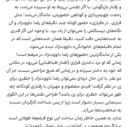
و رفتار بازیگوش. یا اگر نقشی بی‌ربط به او سپرده می‌شد، به
زحمت چهره‌پردازی و کوتاهی حضورش، ماندگار می‌شد؛ مثل
فراری. در «فراری» حضور کوتاه چند دقیقه‌ای رضا داوونژاد و آن
نگاه‌های ترسناکش را نمی‌توان از یاد برد. با وجود این اگر قدری
به خنده‌هایش دقت کنید، دقیقا همان خنده‌هایی است که در
تمام «فیلم‌های خانوادگی» داوودنژاد دیده می‌شود.
یکی از ماندگارترین حضورهای رضا داوودنژاد در مرهم است؛
زمانی که او نزد دختری فراری (طناز طباطبایی) می‌رود در مکانی
که خود به دختر سپرده و در زمانی که هیچ مزاحمی نیست جز آن
دو نفر. با این حال ذره‌ای نمی‌توان رضا داوودنژاد را خطری برای
زن در نظر گرفت؛ فردی معصوم و مهربان با رفتاری کودکانه چه
طور می‌تواند خطری برای زن باشد؟ طراحی نقش‌ها در این الگوی
سینمایی بسیار دشوار است زیرا از پس شناخت کارگردان نسبت
به شخصیت‌ها می‌آید.
شاید به همین خاطر زمان ساخت این نوع فیلم‌ها طولانی است
زیرا اگرچه همه‌چیز در کوتاه‌ترین زمان ممکن (عمدتا با