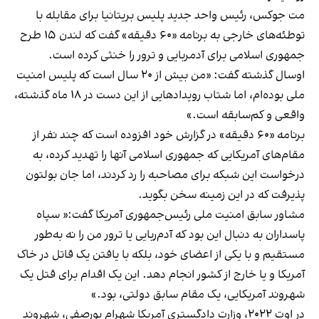
مت جوکس، رئیس واحد جدید پلیس بریتانیا برای مقابله با
توطئه‌های خارجی به برنامه «۶۰ دقیقه» گفت که لندن ۱۵ طرح
جمهوری اسلامی برای آدمربایی و ترور را خنثی کرده است.
اوسال گذشته گفت: «من بیش از ۲۰ سال است که پلیس امنیت
ملی بوده‌ا‌م، اما شتاب رویدادهایی از این دست در ۱۸ ماه گذشته،
واقعی و کم‌سابقه است.»
برنامه «۶۰ دقیقه» در گزارش خود افزوده است که چند نفر از
مقام‌های آمریکایی‌ که جمهوری اسلامی آنها را تهدید کرده، به
درخواست این شبکه برای مصاحبه را رد کردند، اما جان بولتون
پذیرفت که در این زمینه سخن بگوید.
مشاور سابق امنیت ملی رئیس‌جمهوری آمریکا گفت:« سپاه
پاسداران به دنبال این بود که آدم‌ربایی یا ترور من را نه به‌طور
مستقیم و با یکی از اعضای خود، بلکه با یافتن یک قاتل در خاک
آمریکا و یا خارج از کشور انجام دهد. این یک اقدام برای قتل یک
شهروند آمریکایی، یک مقام سابق دولتی، بود.»
در اوت ۲۰۲۲، وزارت دادگستری آمریکا شهرام پورصفی، شهروند