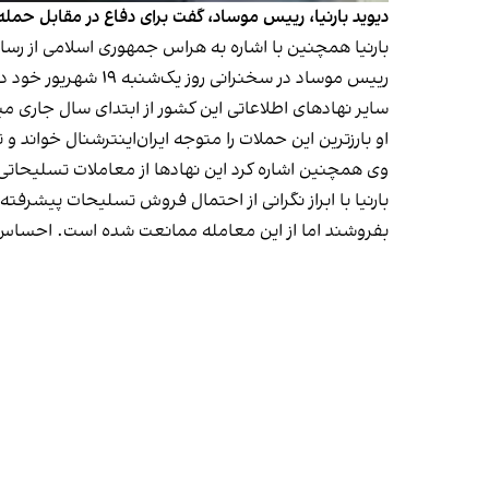
دیوید بارنیا، رییس موساد، گفت برای دفاع در مقابل حمله‌
بارنیا همچنین با اشاره به هراس جمهوری اسلامی از رسانه
رییس موساد در سخنر
سایر نهادهای اطلاعاتی این کشور از ابتدای سال جاری میلادی تاکنون ۲۷ توطئه تروریستی حکومت ایران علیه اسرائیلی‌ها را در تقریبا همه
او بارزترین این حملات را متوجه ایران‌اینترشنال خواند و
وی همچنین اشاره کرد این نهادها از
معاملات تسلیحاتی 
بارنیا با ابراز نگرانی از احتمال فروش تسلیحات پیشرفته
بفروشند اما از این معامله ممانعت شده است. احساس