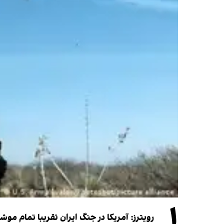
۱
رویترز: آمریکا در جنگ ایران تقریبا تمام موش