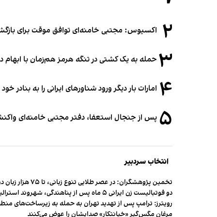
۲
اکسیوس: مجتبی خامنه‌ای توافق موقت برای بازگشای
۳
حمله به یک کشتی در تنگه هرمز هم‌زمان با ابهام در
۴
امارات بار دیگر ورود شناورهای ایرانی را به بنادر خود
۵
پس از جنجال استعفا، دفتر مجتبی خامنه‌ای واکنش 
انتخاب سردبیر
تخمین پژوهشگران: در عصر طلایی تنوع زبانی، تا ۷۵ هزار زبان در جهان وجود داشت
دو فوتبالیست زن ایرانی ۵ ماه پس از پناهندگی، شهروند استرالیا شدند
رویترز: ترامپ پس از تهدید تهران به حمله به زیرساخت‌های منط
مرغان مگس‌گیر «خیانتکار» صدایشان را عوض می‌کنند