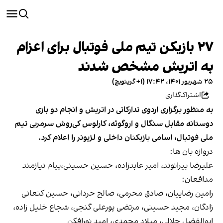
۲۷ بازیکن تیم ملی فوتبال برای اعزام
به اتریش مشخص شدند
۲۵ شهریور ۱۴۰۱، ۱۷:۴۲ (‎+۱ گرینویچ)
اشتراک‌گذاری
به منظور برگزاری اردوی تدارکاتی در اتریش و انجام دو بازی
دوستانه مقابل سنگال و اروگوئه، کارلوس کی‌روش سرمربی تیم
ملی فوتبال، اسامی بازیکنان داخلی و لژیونر را اعلام کرد.
دروازه بان ها:
علیرضا بیرانوند، امیر عابدزاده، حسین حسینی،پیام نیازمند
مدافعان:
رامین رضاییان، صادق محرمی، صالح حردانی، حسین کنعانی
زادگان، مجید حسینی، مرتضی پورعلی گنجی، شجاع خلیل زاده،
ابوالفضل جلالی، میلاد محمدی، امید نورافکن