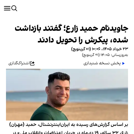
جاویدنام حمید زارع؛ گفتند بازداشت
شده، پیکرش را تحویل دادند
۲۳ خرداد ۱۴۰۵، ۱۰:۰۶ (‎+۱ گرینویچ)
به‌روزرسانی: ۱۴:۰۵ (‎+۱ گرینویچ)
پخش نسخه شنیداری
اشتراک‌گذاری
بر اساس گزارش‌های رسیده به ایران‌اینترنشنال، حمید (مهران)
زارع، ۳۲ ساله، ۱۹ دی‌ماه در جریان اعتراضات «انقلاب ملی» در