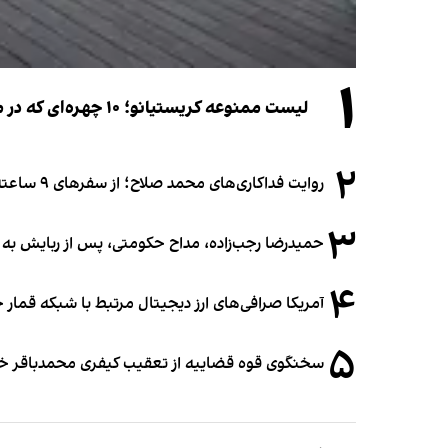
۱
لیست ممنوعه کریستیانو؛ ۱۰ چهره‌ای که در مراسم عروسی رونالدو و جورجینا جایی ندارند
۲
روایت فداکاری‌های محمد صلاح؛ از سفرهای ۹ ساعته تا خوابیدن زیر آسمان قاهره
۳
حمیدرضا رجب‌زاده، مداح حکومتی، پس از ربایش به
۴
آمریکا صرافی‌های ارز دیجیتال مرتبط با شبکه قمار 
۵
سخنگوی قوه قضاییه از تعقیب کیفری محمدباقر خرازی،