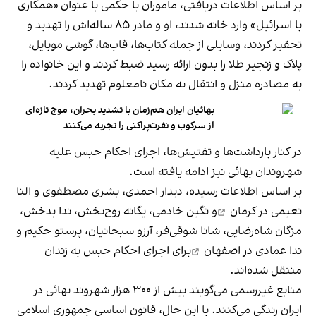
بر اساس اطلاعات دریافتی، ماموران با حکمی با عنوان «همکاری
با اسرائیل» وارد خانه شدند، او و مادر ۸۵ ساله‌اش را تهدید و
تحقیر کردند، وسایلی از جمله کتاب‌ها، قاب‌ها، گوشی موبایل،
پلاک و زنجیر طلا را بدون ارائه رسید ضبط کردند و این خانواده را
به مصادره منزل و انتقال به مکان نامعلوم تهدید کردند.
بهائیان ایران هم‌زمان با تشدید بحران، موج تازه‌ای
از سرکوب و نفرت‌پراکنی را تجربه می‌کنند
در کنار بازداشت‌ها و تفتیش‌ها، اجرای احکام حبس علیه
شهروندان بهائی نیز ادامه یافته است.
بر اساس اطلاعات رسیده، دیدار احمدی، بشری مصطفوی و النا
نعیمی در
کرمان
و نگین خادمی، یگانه روح‌بخش، ندا بدخش،
مژگان شاه‌رضایی، شانا شوقی‌فر، آرزو سبحانیان، پرستو حکیم و
ندا عمادی در
اصفهان
برای اجرای احکام حبس به زندان
منتقل شده‌اند.
منابع غیررسمی می‌گویند بیش از ۳۰۰ هزار شهروند بهائی در
ایران زندگی می‌کنند. با این حال، قانون اساسی جمهوری اسلامی