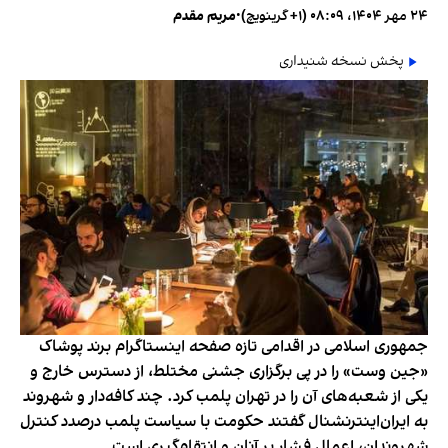
۲۴ مهر ۱۴۰۴، ۰۸:۰۹ (‎+۱ گرینویچ)
•
مریم مقدم
پخش نسخه شنیداری
جمهوری اسلامی در اقدامی تازه صفحه اینستاگرام برند پوشاک
«جین وست» را در پی برگزاری جشنی مختلط، از دسترس خارج و
یکی از شعبه‌های آن را در تهران پلمب کرد. چند کافه‌‌دار و شهروند
به ایران‌اینترنشنال گفتند حکومت با سیاست پلمب درصدد کنترل
شهروندان، اعمال فشار بر آنان و انتقام‌گیری است.