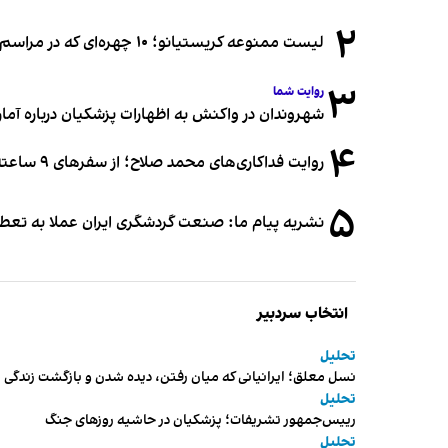
۲
لیست ممنوعه کریستیانو؛ ۱۰ چهره‌ای که در مراسم عروسی رونالدو و جورجینا جایی ندارند
۳
روایت شما
شهروندان در واکنش به اظهارات پزشکیان درباره آمار ج
۴
روایت فداکاری‌های محمد صلاح؛ از سفرهای ۹ ساعته تا خوابیدن زیر آسمان قاهره
۵
نشریه پیام ما: صنعت گردشگری ایران عملا به تع
انتخاب سردبیر
تحلیل
نسل معلق؛ ایرانیانی که میان رفتن، دیده شدن و بازگشت زندگی م
تحلیل
رییس‌جمهور تشریفات؛ پزشکیان در حاشیه روزهای جنگ
تحلیل