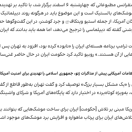
مارکو روبیو، وزیر خارجه ایالات متحده، در بخش‌هایی از کنفرانس مطبوعا
ک‌های بالستیک است و این موضوع باید در هرگونه روند دیپلماتیک مو
گان آمریکا، از جمله
استیو ویتکاف
و جرد کوشنر، در این گفت‌وگوها حض
نی گفته که دیپلماسی را ترجیح می‌دهد، اما همه باید بدانند که ایران
امپ برنامه هسته‌ای ایران را «نابود» کرده بود، افزود به تهران پس از 
هایی از آن هستند.» روبیو تاکید کرد حکومت ایران در حال حاضر غنی‌ساز
امات آمریکایی پیش از مذاکرات ژنو، جمهوری اسلامی را تهدیدی برای امنیت آمریکا 
ا «یک مشکل بسیار بزرگ» توصیف کرد و گفت تهران به‌طور قاطع از گفت
‌ویژه کوتاه‌برد» در اختیار دارد که پایگاه‌های آمریکا و شرکای واشین
یکا مبنی بر تلاش [حکومت] ایران برای ساخت موشک‌هایی که بتوانند به
ش‌های ایران برای پرتاب ماهواره و افزایش برد موشک‌های موجود اشاره ک