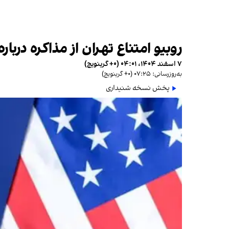
روبیو امتناع تهران از مذاکره در
۷ اسفند ۱۴۰۴، ۰۴:۰۱ (‎+۰ گرینویچ)
به‌روزرسانی: ۰۷:۲۵ (‎+۰ گرینویچ)
پخش نسخه شنیداری