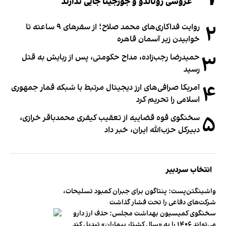
عروسی رونالدو و جورجینا جایی ندارند
۲
روایت فداکاری‌های محمد صلاح؛ از سفرهای ۹ ساعته تا
خوابیدن زیر آسمان قاهره
۳
حمیدرضا رجب‌زاده، مداح حکومتی، پس از ربایش به قتل
رسید
۴
آمریکا صرافی‌های ارز دیجیتال مرتبط با شبکه قمار جمهوری
اسلامی را تحریم کرد
۵
سخنگوی قوه قضاییه از تعقیب کیفری محمدباقر خرازی،
دبیر‌کل حزب‌الله ایران، خبر داد
انتخاب سردبیر
واشینگتن‌پست: پنتاگون برای جبران کمبود تسلیحات،
شرکت‌های دفاعی را تحت فشار گذاشت
سخنگوی کمیسیون بهداشت مجلس: حذف ارز دارو
می‌تواند ۱۴۰۶ را به «سال کشتار بیماران» تبدیل کند