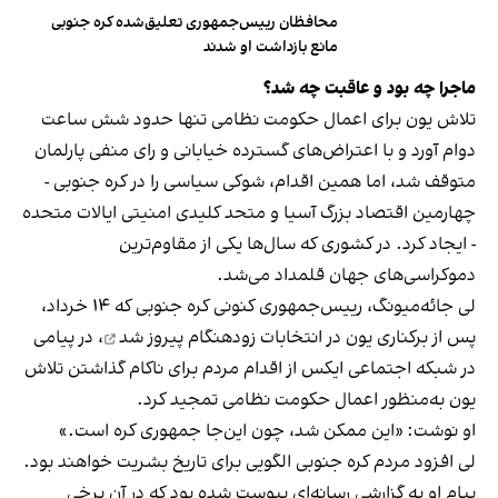
محافظان رییس‌جمهوری تعلیق‌شده کره جنوبی
مانع بازداشت او شدند
ماجرا چه بود و عاقبت چه شد؟
تلاش یون برای اعمال حکومت نظامی تنها حدود شش ساعت
دوام آورد و با اعتراض‌های گسترده خیابانی و رای منفی پارلمان
متوقف شد، اما همین اقدام، شوکی سیاسی را در کره جنوبی -
چهارمین اقتصاد بزرگ آسیا و متحد کلیدی امنیتی ایالات متحده
- ایجاد کرد. در کشوری که سال‌ها یکی از مقاوم‌ترین
دموکراسی‌های جهان قلمداد می‌شد.
لی جائه‌میونگ، رییس‌جمهوری کنونی کره جنوبی که ۱۴ خرداد‌،
پس از برکناری یون در انتخابات زودهنگام
پیروز شد
، در پیامی
در شبکه اجتماعی ایکس از اقدام مردم برای ناکام گذاشتن تلاش
یون به‌منظور اعمال حکومت نظامی تمجید کرد.
او نوشت: «این ممکن شد، چون این‌جا جمهوری کره است.»
لی افزود مردم کره جنوبی الگویی برای تاریخ بشریت خواهند بود.
پیام او به گزارشی رسانه‌ای پیوست شده بود که در آن برخی